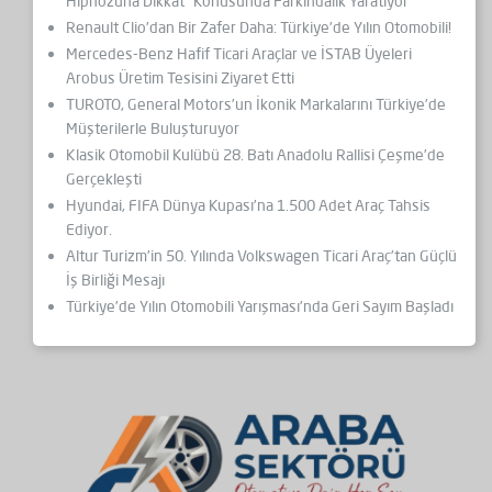
Hipnozuna Dikkat” Konusunda Farkındalık Yaratıyor
Renault Clio’dan Bir Zafer Daha: Türkiye’de Yılın Otomobili!
Mercedes-Benz Hafif Ticari Araçlar ve İSTAB Üyeleri
Arobus Üretim Tesisini Ziyaret Etti
TUROTO, General Motors’un İkonik Markalarını Türkiye’de
Müşterilerle Buluşturuyor
Klasik Otomobil Kulübü 28. Batı Anadolu Rallisi Çeşme’de
Gerçekleşti
Hyundai, FIFA Dünya Kupası’na 1.500 Adet Araç Tahsis
Ediyor.
Altur Turizm’in 50. Yılında Volkswagen Ticari Araç’tan Güçlü
İş Birliği Mesajı
Türkiye’de Yılın Otomobili Yarışması’nda Geri Sayım Başladı