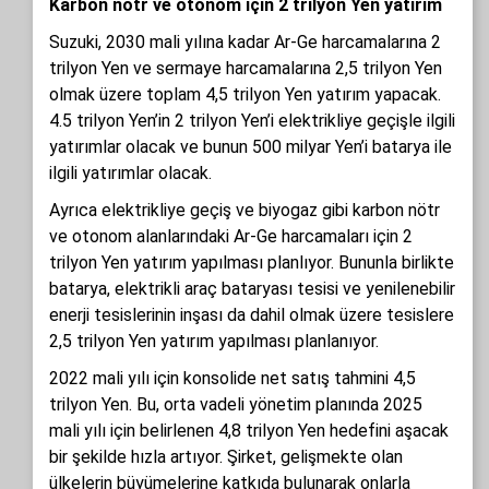
Karbon nötr ve otonom için 2 trilyon Yen yatırım
Suzuki, 2030 mali yılına kadar Ar-Ge harcamalarına 2
trilyon Yen ve sermaye harcamalarına 2,5 trilyon Yen
olmak üzere toplam 4,5 trilyon Yen yatırım yapacak.
4.5 trilyon Yen’in 2 trilyon Yen’i elektrikliye geçişle ilgili
yatırımlar olacak ve bunun 500 milyar Yen’i batarya ile
ilgili yatırımlar olacak.
Ayrıca elektrikliye geçiş ve biyogaz gibi karbon nötr
ve otonom alanlarındaki Ar-Ge harcamaları için 2
trilyon Yen yatırım yapılması planlıyor. Bununla birlikte
batarya, elektrikli araç bataryası tesisi ve yenilenebilir
enerji tesislerinin inşası da dahil olmak üzere tesislere
2,5 trilyon Yen yatırım yapılması planlanıyor.
2022 mali yılı için konsolide net satış tahmini 4,5
trilyon Yen. Bu, orta vadeli yönetim planında 2025
mali yılı için belirlenen 4,8 trilyon Yen hedefini aşacak
bir şekilde hızla artıyor. Şirket, gelişmekte olan
ülkelerin büyümelerine katkıda bulunarak onlarla