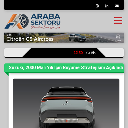
12:50
Kia Vision Meta Turismo, 202
Suzuki, 2030 Mali Yılı İçin Büyüme Stratejisini Açıkladı